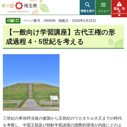
彩の国 埼玉県
緊急・防
情報を探す
メニュー
災
ページ番号：280696
掲載日：2026年5月22日
【一般向け学習講座】古代王権の形
成過程 4・5世紀を考える
三世紀の卑弥呼没後の倭国から五世紀のワカタケル大王までの時代
を考察し、中国王朝及び朝鮮半島諸国の国際的環境が内政にどのよ