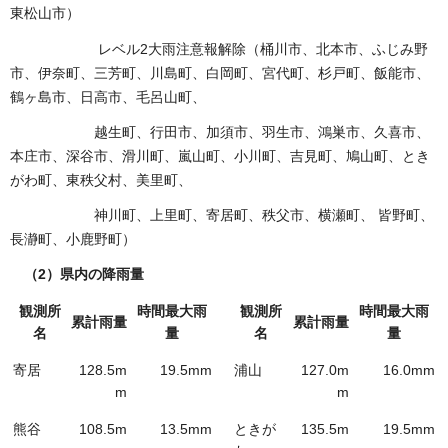
東松山市）
レベル2大雨注意報解除（桶川市、北本市、ふじみ野
市、伊奈町、三芳町、川島町、白岡町、宮代町、杉戸町、飯能市、
鶴ヶ島市、日高市、毛呂山町、
越生町、行田市、加須市、羽生市、鴻巣市、久喜市、
本庄市、深谷市、滑川町、嵐山町、小川町、吉見町、鳩山町、とき
がわ町、東秩父村、美里町、
神川町、上里町、寄居町、秩父市、横瀬町、 皆野町、
長瀞町、小鹿野町）
（2）県内の降雨量
観測所
時間最大雨
観測所
時間最大雨
累計雨量
累計雨量
名
量
名
量
寄居
128.5m
19.5mm
浦山
127.0m
16.0mm
m
m
熊谷
108.5m
13.5mm
ときが
135.5m
19.5mm