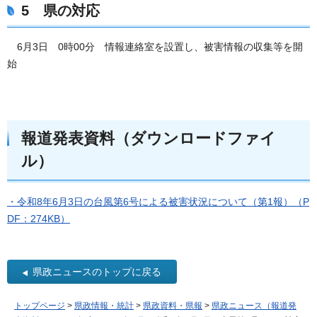
5 県の対応
6月3日 0時00分 情報連絡室を設置し、被害情報の収集等を開
始
報道発表資料（ダウンロードファイ
ル）
・令和8年6月3日の台風第6号による被害状況について（第1報）（P
DF：274KB）
県政ニュースのトップに戻る
トップページ
>
県政情報・統計
>
県政資料・県報
>
県政ニュース（報道発