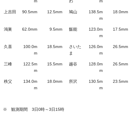
m
わ
m
上吉田
90.5mm
12.5mm
鳩山
138.5m
18.0mm
m
鴻巣
62.0mm
9.5mm
飯能
123.0m
17.5mm
m
久喜
100.0m
18.5mm
さいた
126.0m
26.5mm
m
ま
m
三峰
122.5m
15.5mm
越谷
128.0m
26.5mm
m
m
秩父
134.0m
18.0mm
所沢
130.5m
23.5mm
m
m
※ 観測期間 3日0時～3日15時