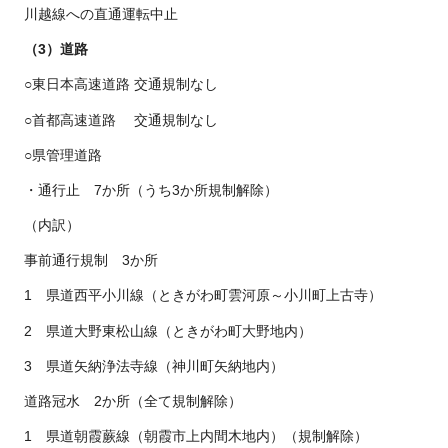
川越線への直通運転中止
（3）道路
○東日本高速道路 交通規制なし
○首都高速道路 交通規制なし
○県管理道路
・通行止 7か所（うち3か所規制解除）
（内訳）
事前通行規制 3か所
1 県道西平小川線（ときがわ町雲河原～小川町上古寺）
2 県道大野東松山線（ときがわ町大野地内）
3 県道矢納浄法寺線（神川町矢納地内）
道路冠水 2か所（全て規制解除）
1 県道朝霞蕨線（朝霞市上内間木地内）（規制解除）