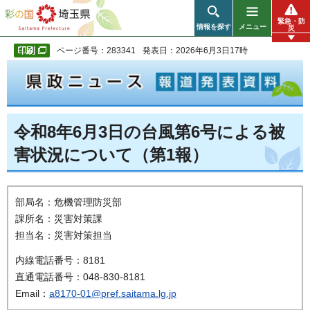
彩の国 埼玉県
緊急・防
情報を探す
メニュー
災
ページ番号：283341
発表日：2026年6月3日17時
令和8年6月3日の台風第6号による被
害状況について（第1報）
部局名：危機管理防災部
課所名：災害対策課
担当名：災害対策担当
内線電話番号：8181
直通電話番号：048-830-8181
Email：
a8170-01@pref.saitama.lg.jp