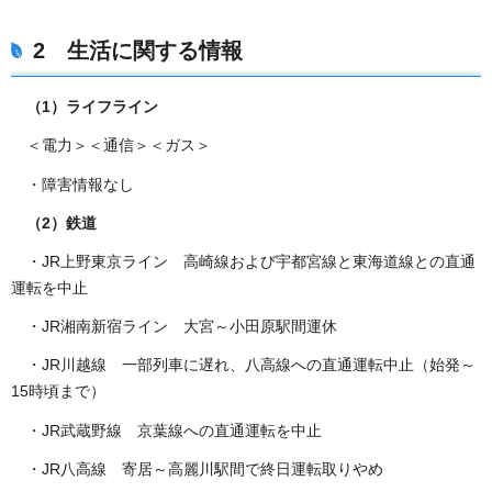
2 生活に関する情報
（1）ライフライン
＜電力＞＜通信＞＜ガス＞
・障害情報なし
（2）鉄道
・JR上野東京ライン 高崎線および宇都宮線と東海道線との直通
運転を中止
・JR湘南新宿ライン 大宮～小田原駅間運休
・JR川越線 一部列車に遅れ、八高線への直通運転中止（始発～
15時頃まで）
・JR武蔵野線 京葉線への直通運転を中止
・JR八高線 寄居～高麗川駅間で終日運転取りやめ