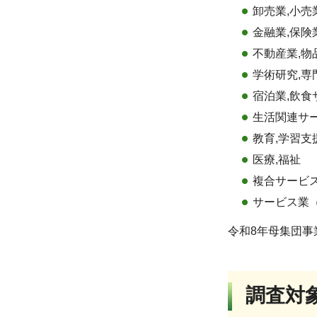
卸売業,小売
金融業,保険
不動産業,物
学術研究,
宿泊業,飲食
生活関連サー
教育,学習支
医療,福祉
複合サービ
サービス業
令和8年母集団事業
調査対