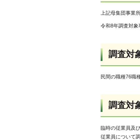
上記母集団事業
令和8年調査対象事
調査対
民間の職種76職
調査対
臨時の従業員及
従業員について