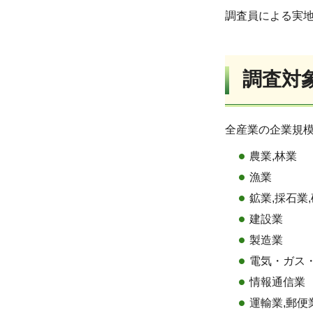
調査員による実
調査対
全産業の企業規模
農業,林業
漁業
鉱業,採石業
建設業
製造業
電気・ガス
情報通信業
運輸業,郵便