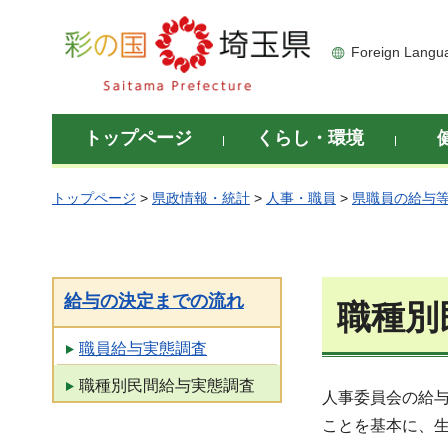
彩の国 埼玉県
Foreign Langu
トップページ
くらし・環境
トップページ
>
県政情報・統計
>
人事・職員
>
県職員の給与
給与の決定までの流れ
職種別
職員給与実態調査
職種別民間給与実態調査
人事委員会の給
ことを基本に、