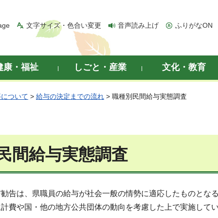
age
文字サイズ・色合い変更
音声読み上げ
ふりがなON
健康・福祉
しごと・産業
文化・教育
等について
>
給与の決定までの流れ
> 職種別民間給与実態調査
民間給与実態調査
与勧告は、県職員の給与が社会一般の情勢に適応したものとな
生計費や国・他の地方公共団体の動向を考慮した上で実施して