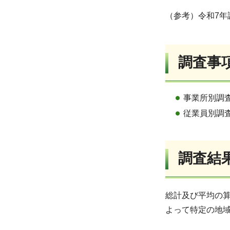
（参考）令和7年調
調査事
事業所別調
従業員別調
調査結
総計及び平均の
よって特定の地