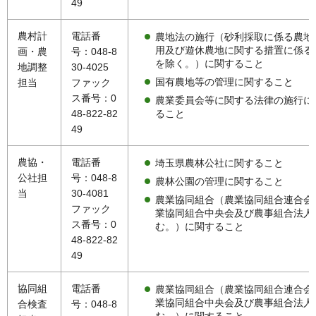
49
農村計
電話番
農地法の施行（砂利採取に係る農地
用及び遊休農地に関する措置に係る
画・農
号：048-8
を除く。）に関すること
地調整
30-4025
国有農地等の管理に関すること
担当
ファック
ス番号：0
農業委員会等に関する法律の施行に
ること
48-822-82
49
農協・
電話番
埼玉県農林公社に関すること
公社担
号：048-8
農林公園の管理に関すること
当
30-4081
農業協同組合（農業協同組合連合会
ファック
業協同組合中央会及び農事組合法人
ス番号：0
む。）に関すること
48-822-82
49
協同組
電話番
農業協同組合（農業協同組合連合会
業協同組合中央会及び農事組合法人
合検査
号：048-8