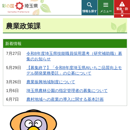
彩の国 埼玉県
緊急・防
情報を探す
メニュー
災
農業政策課
新着情報
7月27日
令和8年度埼玉県技能職員採用選考（研究補助職）募
集のお知らせ
5月29日
【募集終了】「令和8年度埼玉県AIいちご品質向上モ
デル開発業務委託」の公募について
3月26日
農業振興地域制度について
1月6日
埼玉県農林公園の指定管理者の募集について
6月7日
農村地域への産業の導入に関する基本計画