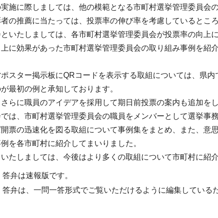
の実施に際しましては、他の模範となる市町村選挙管理委員会
彰者の推薦に当たっては、投票率の伸び率を考慮しているとこ
会といたしましては、各市町村選挙管理委員会が投票率の向上
向上に効果があった市町村選挙管理委員会の取り組み事例を紹
営ポスター掲示板にQRコードを表示する取組については、県内
のが最初の例と承知しております。
、さらに職員のアイデアを採用して期日前投票の案内も追加を
会では、市町村選挙管理委員会の職員をメンバーとして選挙事
ば開票の迅速化を図る取組について事例集をまとめ、また、意
事例を各市町村に紹介してまいりました。
といたしましては、今後はより多くの取組について市町村に紹
・答弁は速報版です。
・答弁は、一問一答形式でご覧いただけるように編集している