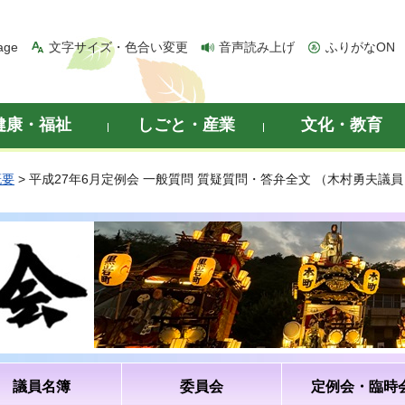
age
文字サイズ・色合い変更
音声読み上げ
ふりがなON
健康・福祉
しごと・産業
文化・教育
概要
> 平成27年6月定例会 一般質問 質疑質問・答弁全文 （木村勇夫議員
議員名簿
委員会
定例会・臨時