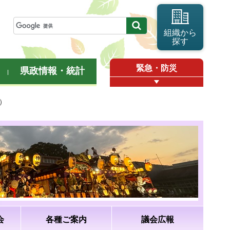
組織から
探す
緊急・防災
県政情報・統計
）
会
各種ご案内
議会広報