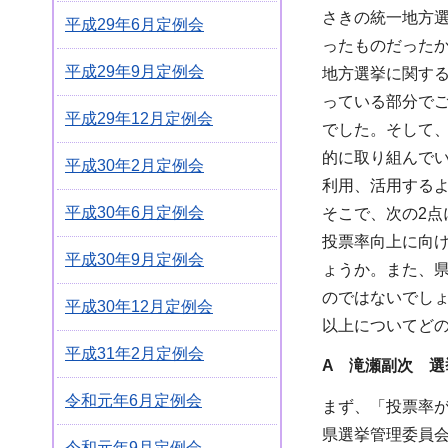
さきの統一地方
平成29年6月定例会
ったものだった
平成29年9月定例会
地方選挙に関す
っている部分で
平成29年12月定例会
でした。そして
的に取り組んで
平成30年2月定例会
利用、活用する
平成30年6月定例会
そこで、次の2点
投票率向上に向
平成30年9月定例会
ょうか。また、
のではないでし
平成30年12月定例会
以上についてど
平成31年2月定例会
A 滝瀬副次 選
令和元年6月定例会
まず、「投票率
県選挙管理委員
令和元年9月定例会