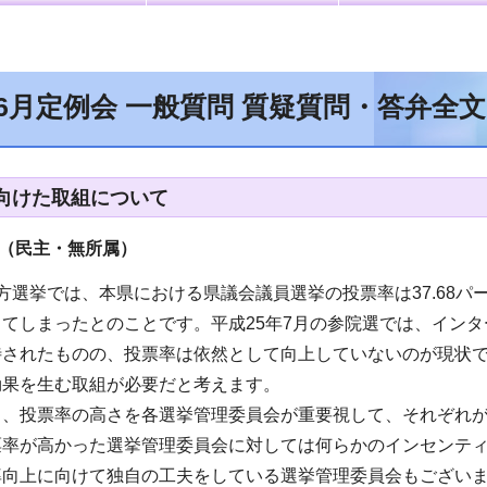
年6月定例会 一般質問 質疑質問・答弁全
向けた取組について
（民主・無所属）
方選挙では、本県における県議会議員選挙の投票率は37.68
てしまったとのことです。平成25年7月の参院選では、イン
待されたものの、投票率は依然として向上していないのが現状
効果を生む取組が必要だと考えます。
も、投票率の高さを各選挙管理委員会が重要視して、それぞれ
票率が高かった選挙管理委員会に対しては何らかのインセンテ
率向上に向けて独自の工夫をしている選挙管理委員会もござい