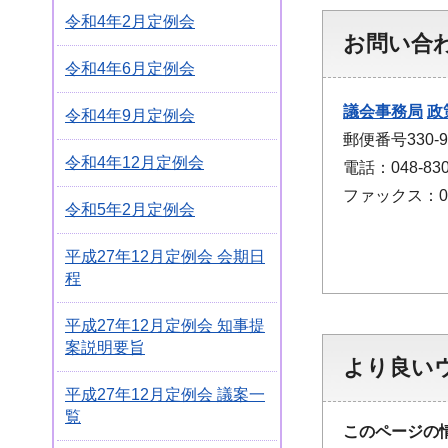
令和4年2月定例会
お問い合
令和4年6月定例会
議会事務局
政
令和4年9月定例会
郵便番号330
令和4年12月定例会
電話：048-830
ファックス：048
令和5年2月定例会
平成27年12月定例会 会期日
程
平成27年12月定例会 知事提
案説明要旨
より良い
平成27年12月定例会 議案一
覧
このページの