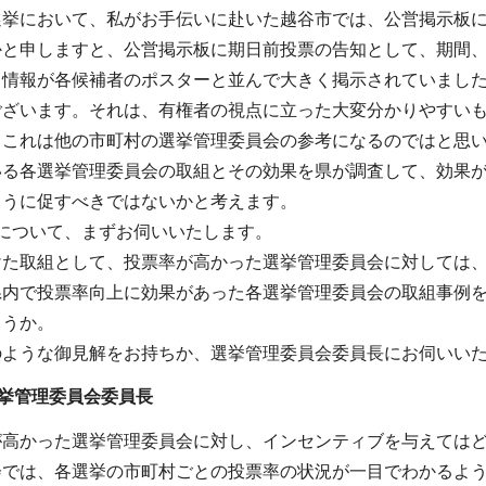
選挙において、私がお手伝いに赴いた越谷市では、公営掲示板
かと申しますと、公営掲示板に期日前投票の告知として、期間、
る情報が各候補者のポスターと並んで大きく掲示されていまし
ございます。それは、有権者の視点に立った大変分かりやすい
、これは他の市町村の選挙管理委員会の参考になるのではと思
いる各選挙管理委員会の取組とその効果を県が調査して、効果
ように促すべきではないかと考えます。
について、まずお伺いいたします。
けた取組として、投票率が高かった選挙管理委員会に対しては
県内で投票率向上に効果があった各選挙管理委員会の取組事例
ょうか。
のような御見解をお持ちか、選挙管理委員会委員長にお伺いい
挙管理委員会委員長
が高かった選挙管理委員会に対し、インセンティブを与えては
会では、各選挙の市町村ごとの投票率の状況が一目でわかるよ