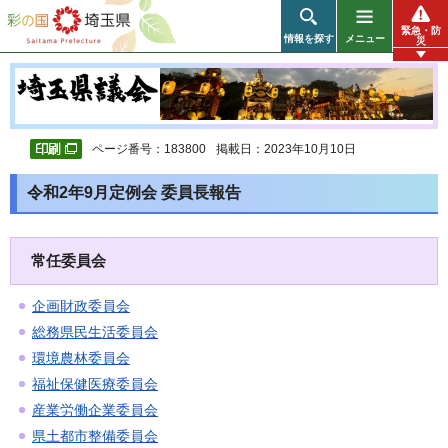
彩の国 埼玉県
緊急・防
情報を探す
メニュー
災
ページ番号：183800
掲載日：2023年10月10日
令和2年9月定例会 委員長報告
常任委員会
企画財政委員会
総務県民生活委員会
環境農林委員会
福祉保健医療委員会
産業労働企業委員会
県土都市整備委員会