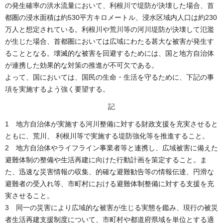
の発生確率の洪水流量において、利根川で堤防が決壊した場合、首
都圏の浸水面積は約530平方キロメートル、浸水区域内人口は約230
万人と想定されている。利根川や荒川等の河川堤防が決壊して氾濫
が生じた場合、首都圏においては広域にわたる甚大な被害が発生す
ることとなる。壊滅的な被害を回避するためには、国と地方自治体
が連携した効果的な対策の推進が不可欠である。
よって、国においては、国民の生命・生活を守るために、下記の事
項を実施するよう強く要望する。
記
1 地方自治体が実施する河川整備に対する財政支援を充実させると
ともに、荒川、 利根川等で実施する堤防強化等を推進すること。
2 地方自治体やライフライン事業者等と連携し、広域被害に備えた
避難体制の整備や生活再建に向けた行動計画を策定すること。ま
た、迅速な災害情報の収集、的確な避難勧告等の情報伝達、円滑な
避難者の受入れ等、市町村における避難体制整備に対する支援を充
実させること。
3 同一の災害により広域的な被害が生じる実態を鑑み、現行の被災
者生活再建支援制度について、市町村や都道府県域を単位とする適