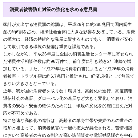
消費者被害防止対策の強化を求める意見書
家計が支出する消費額の総額は、平成26年に約288兆円で国内総生
産の約6割を占め、経済社会全体に大きな影響を及ぼしている。消費
の拡大は、経済の持続的な発展に資するものであり、消費者が安心
して取引できる環境の整備は重要な課題である。
しかしながら、平成26年度に全国の消費生活センター等に寄せられ
た消費生活相談件数は約96万件で、前年度に引き続き2年連続で増
加している。また、平成27年版消費者白書によると平成26年の消費
者被害・トラブル額は約6.7兆円と推計され、経済規模として無視で
きない大きさとなっている。
近年、我が国の消費者を取り巻く環境は、高齢化の進行、高度情報
通信社会の進展、グローバル化の進展など大きく変化しており、消
費者の安心・安全の確保のためには、環境の変化を的確に捉えた対
応が不可欠である。
特に急速な高齢化の進行は、高齢者の単身世帯や夫婦のみの世帯の
増加と相まって、消費者被害の一層の拡大が懸念される。苦情相談
において高齢者の占める割合が高い訪問販売や電話勧誘販売を中心