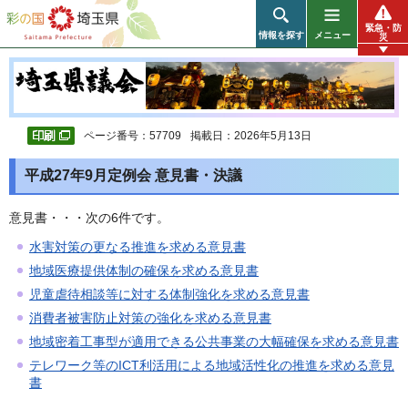
彩の国 埼玉県
緊急・防
情報を探す
メニュー
災
ページ番号：57709
掲載日：2026年5月13日
平成27年9月定例会 意見書・決議
意見書・・・次の6件です。
水害対策の更なる推進を求める意見書
地域医療提供体制の確保を求める意見書
児童虐待相談等に対する体制強化を求める意見書
消費者被害防止対策の強化を求める意見書
地域密着工事型が適用できる公共事業の大幅確保を求める意見書
テレワーク等のICT利活用による地域活性化の推進を求める意見
書