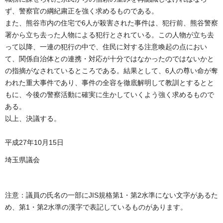
ず、警察官の綱紀粛正を強く求めるものである。
また、熊谷市内の住宅で6人が殺害された事件は、犯行前、熊谷警察
署から立ち去った人物による犯行とされている。この人物が立ち去
って以降、一連の犯行の中で、住民に対する注意喚起の点におい
て、関係自治体との連携・対応が十分ではなかったのではないかと
の指摘がなされているところである。結果として、6人の尊い命が奪
われた重大事件であり、事件の全容を徹底解明して教訓とするとと
もに、今後の警察活動に確実に生かしていくよう強く求めるもので
ある。
以上、決議する。
平成27年10月15日
埼玉県議会
注意：議員の氏名の一部にJIS規格第1・第2水準にない文字があるた
め、第1・第2水準の漢字で表記しているものがあります。