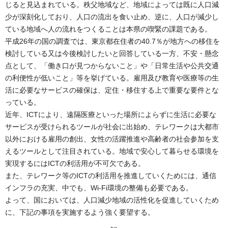
じると見込まれている。秩父地域など、地域によっては既に人口減
少が深刻化しており、人口の流出を食い止め、逆に、人口が減少し
ている地域へ人の流れをつくることは本県の喫緊の課題である。
平成26年の国の調査では、東京都在住者の40.7％が地方への移住を
検討している又は今後検討したいと回答している一方、不安・懸念
点として、「働き口が見つからないこと」や「日常生活や公共交通
の利便性が低いこと」等を挙げている。雇用及び教育や医療等の生
活に必要なサービスの確保は、定住・移住する上で重要な要件とな
っている。
近年、ICTにより、遠隔医療といった場所によらずに生活に必要な
サービスが受けられるツールが社会に出始め、テレワークは大都市
以外における雇用の創出、女性の活躍推進や高齢者の社会参加を支
えるツールとして注目されている。地域で安心して暮らせる環境を
実現するにはICTの利活用が不可欠である。
また、テレワーク等のICTの利活用を推進していくためには、通信
インフラの充実、中でも、Wi-Fi環境の整備も必要である。
よって、国においては、人口減少地域の活性化を促進していくため
に、下記の事項を実施するよう強く要望する。