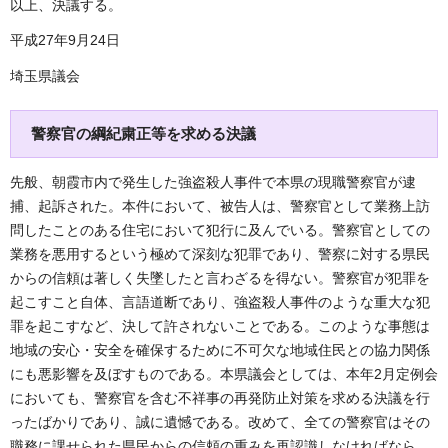
以上、決議する。
平成27年9月24日
埼玉県議会
警察官の綱紀粛正等を求める決議
先般、朝霞市内で発生した強盗殺人事件で本県の現職警察官が逮
捕、起訴された。本件において、被告人は、警察官として業務上訪
問したことのある住宅において犯行に及んでいる。警察官としての
業務を悪用するという極めて深刻な犯罪であり、警察に対する県民
からの信頼は著しく失墜したと言わざるを得ない。警察官が犯罪を
起こすこと自体、言語道断であり、強盗殺人事件のような重大な犯
罪を起こすなど、決して許されないことである。このような事態は
地域の安心・安全を確保するために不可欠な地域住民との協力関係
にも悪影響を及ぼすものである。本県議会としては、本年2月定例会
においても、警察官を含む不祥事の再発防止対策を求める決議を行
ったばかりであり、誠に遺憾である。改めて、全ての警察官はその
職務に課せられた県民からの信頼の重みを再認識しなければなら