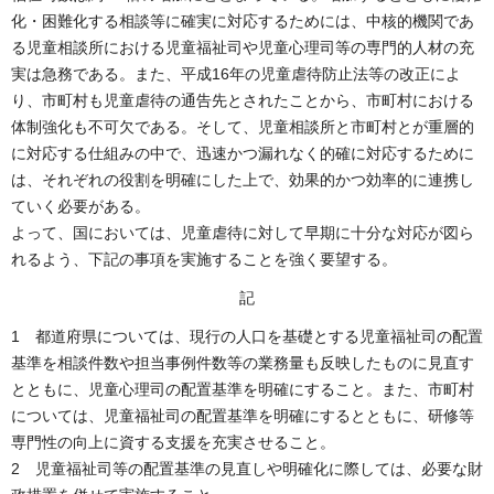
化・困難化する相談等に確実に対応するためには、中核的機関であ
る児童相談所における児童福祉司や児童心理司等の専門的人材の充
実は急務である。また、平成16年の児童虐待防止法等の改正によ
り、市町村も児童虐待の通告先とされたことから、市町村における
体制強化も不可欠である。そして、児童相談所と市町村とが重層的
に対応する仕組みの中で、迅速かつ漏れなく的確に対応するために
は、それぞれの役割を明確にした上で、効果的かつ効率的に連携し
ていく必要がある。
よって、国においては、児童虐待に対して早期に十分な対応が図ら
れるよう、下記の事項を実施することを強く要望する。
記
1 都道府県については、現行の人口を基礎とする児童福祉司の配置
基準を相談件数や担当事例件数等の業務量も反映したものに見直す
とともに、児童心理司の配置基準を明確にすること。また、市町村
については、児童福祉司の配置基準を明確にするとともに、研修等
専門性の向上に資する支援を充実させること。
2 児童福祉司等の配置基準の見直しや明確化に際しては、必要な財