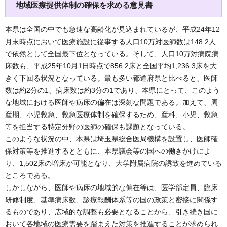
地域医療提供体制の確保を求める意見書
本県は全国の中でも急速な高齢化が見込まれているが、平成24年12
月末時点において医療施設に従事する人口10万対医師数は148.2人
で依然として全国最下位となっている。そして、人口10万対病院病
床数も、平成25年10月1日時点で856.2床と全国平均1,236.3床を大
きく下回る状況となっている。最も多い都道府県と比べると、医師
数は約2分の1、病床数は約3分の1であり、本県にとって、このよう
な地域における医師や病床の偏在は深刻な問題である。加えて、周
産期、小児救急、救急医療体制を確保するため、産科、小児、救急
等を担当する特定分野の医師の確保も課題となっている。
このような状況の中、本県は埼玉県総合医局機構を設置し、医師確
保対策等を推進するとともに、本県議会等の国への働きかけによ
り、1,502床の増床が可能となり、大学附属病院の誘致を進めている
ところである。
しかしながら、医師や病床の地域的な偏在等は、医学部定員、臨床
研修制度、基準病床数、診療報酬体系等の国の政策と密接に関係す
るものであり、広域的な調整も必要となることから、引き続き国に
おいて各地域の医療需要を踏まえた対策を推進することが求められ