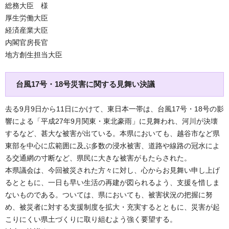
総務大臣 様
厚生労働大臣
経済産業大臣
内閣官房長官
地方創生担当大臣
台風17号・18号災害に関する見舞い決議
去る9月9日から11日にかけて、東日本一帯は、台風17号・18号の影
響による「平成27年9月関東・東北豪雨」に見舞われ、河川が決壊
するなど、甚大な被害が出ている。本県においても、越谷市など県
東部を中心に広範囲に及ぶ多数の浸水被害、道路や線路の冠水によ
る交通網の寸断など、県民に大きな被害がもたらされた。
本県議会は、今回被災された方々に対し、心からお見舞い申し上げ
るとともに、一日も早い生活の再建が図られるよう、支援を惜しま
ないものである。ついては、県においても、被害状況の把握に努
め、被災者に対する支援制度を拡大・充実するとともに、災害が起
こりにくい県土づくりに取り組むよう強く要望する。