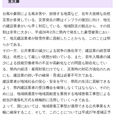
意見書
台風や豪雨による風水害や、頻発する地震など、近年大規模な自然
災害が多発している。災害発生の際はインフラの復旧に向け、地元
の建設業者がいち早く対応している。地域防災の観点から、その役
割は非常に大きい。平成26年2月に県内で発生した豪雪被害におい
て、地元建設業者が除雪作業に貢献したことからも、このことは明
らかである。
その一方、公共事業の減少による競争の激化等で、建設業の経営環
境は、依然として厳しい状態が続いている。また、若年入職者の減
少による技能労働者等の不足や高齢化などの問題も顕在化してい
る。県内の経済・雇用対策だけでなく、災害時の対応力強化のため
にも、建設業の担い手の確保・育成は必要不可欠である。
建設業者が地域社会の安心・安全を守り、県民の生活に貢献できる
よう、県内建設業者の受注機会を確保しなくてはならない。そのた
めには、地域精通度や地域貢献度を重視する地域密着工事型による
総合評価落札方式を積極的に活用していくべきである。
よって、国においては、地域密着工事型が適用できる公共事業を大
幅に確保すること、そして、このことについては平成27年度補正予