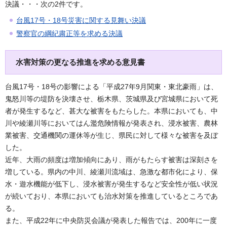
決議・・・次の2件です。
台風17号・18号災害に関する見舞い決議
警察官の綱紀粛正等を求める決議
水害対策の更なる推進を求める意見書
台風17号・18号の影響による「平成27年9月関東・東北豪雨」は、
鬼怒川等の堤防を決壊させ、栃木県、茨城県及び宮城県において死
者が発生するなど、甚大な被害をもたらした。本県においても、中
川や綾瀬川等においてはん濫危険情報が発表され、浸水被害、農林
業被害、交通機関の運休等が生じ、県民に対して様々な被害を及ぼ
した。
近年、大雨の頻度は増加傾向にあり、雨がもたらす被害は深刻さを
増している。県内の中川、綾瀬川流域は、急激な都市化により、保
水・遊水機能が低下し、浸水被害が発生するなど安全性が低い状況
が続いており、本県においても治水対策を推進しているところであ
る。
また、平成22年に中央防災会議が発表した報告では、200年に一度