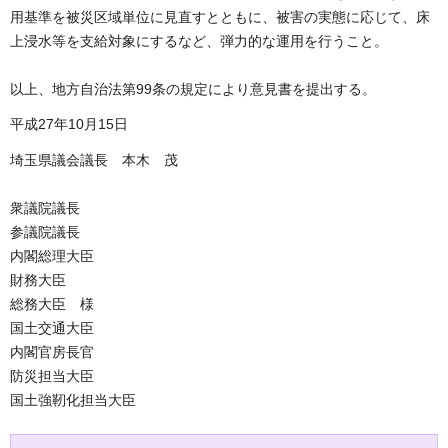
用基準を被災区域単位に見直すとともに、被害の実態に応じて、床
上浸水等を支給対象にするなど、弾力的な運用を行うこと。
以上、地方自治法第99条の規定により意見書を提出する。
平成27年10月15日
埼玉県議会議長 本木 茂
衆議院議長
参議院議長
内閣総理大臣
財務大臣
総務大臣 様
国土交通大臣
内閣官房長官
防災担当大臣
国土強靭化担当大臣