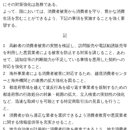
にその対策強化は急務である。
よって、国においては、消費者被害から消費者を守り、豊かな消費
生活を営むことができるよう、下記の事項を実施することを強く要
望する。
記
1 高齢者の消費者被害の実態を検証し、訪問販売や電話勧誘販売等
を利用した悪質業者による被害を防止する対策を講じること。あわ
せて、認知症等の判断能力が不足している事情を悪用した契約への
対応を強化すること。
2 海外事業者による消費者被害に対応するため、越境消費者センタ
ーと海外機関との連携の拡大強化を図ること。
3 都道府県域を越えて違反行為を繰り返す事業者を規制するための
都道府県の行政処分の対象・範囲の拡大、立入検査の実効性の強化
など、迅速な取締りを可能とする特定商取引法の見直しを行うこ
と。
4 消費者が自ら適正な業者を選択できるよう消費者教育や悪質業者
に関する情報提供等を充実させること。
5 地方自治体が計画的に消費者行政を推進できるよう、地方消費者