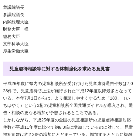
衆議院議長
参議院議長
内閣総理大臣
財務大臣 様
総務大臣
文部科学大臣
厚生労働大臣
児童虐待相談等に対する体制強化を求める意見書
平成26年度に県内の児童相談所が受け付けた児童虐待通告件数は7,0
28件で、児童虐待防止法が施行された平成12年度以降最多となって
いる。本年7月1日からは、より相談しやすくするため「189」（い
ちはやく）という3桁の児童相談所全国共通ダイヤルが導入され、通
告・相談の更なる増加が予想されるところである。
しかしながら、平成25年度の全国の児童相談所の児童虐待相談対応
件数が平成11年度に比べて約6.3倍に増加しているのに対して、児童
福祉司数は約2.3倍の増加にとどまっている。増加するとともに複雑