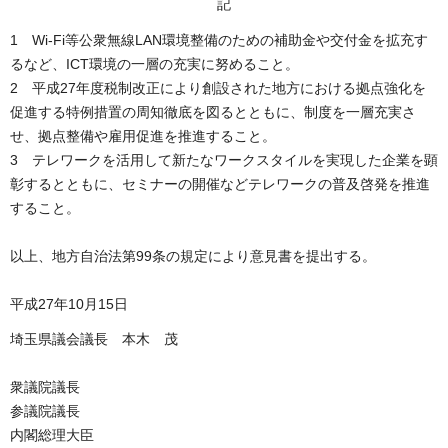
記
1 Wi-Fi等公衆無線LAN環境整備のための補助金や交付金を拡充す
るなど、ICT環境の一層の充実に努めること。
2 平成27年度税制改正により創設された地方における拠点強化を
促進する特例措置の周知徹底を図るとともに、制度を一層充実さ
せ、拠点整備や雇用促進を推進すること。
3 テレワークを活用して新たなワークスタイルを実現した企業を顕
彰するとともに、セミナーの開催などテレワークの普及啓発を推進
すること。
以上、地方自治法第99条の規定により意見書を提出する。
平成27年10月15日
埼玉県議会議長 本木 茂
衆議院議長
参議院議長
内閣総理大臣