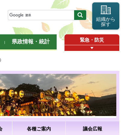
組織から
探す
緊急・防災
県政情報・統計
）
会
各種ご案内
議会広報