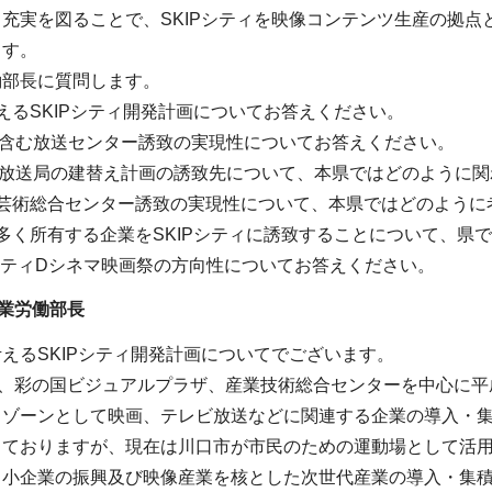
充実を図ることで、SKIPシティを映像コンテンツ生産の拠
ます。
働部長に質問します。
えるSKIPシティ開発計画についてお答えください。
を含む放送センター誘致の実現性についてお答えください。
ま放送局の建替え計画の誘致先について、本県ではどのように
ア芸術総合センター誘致の実現性について、本県ではどのように
多く所有する企業をSKIPシティに誘致することについて、県
PシティDシネマ映画祭の方向性についてお答えください。
業労働部長
えるSKIPシティ開発計画についてでございます。
、彩の国ビジュアルプラザ、産業技術総合センターを中心に平
るゾーンとして映画、テレビ放送などに関連する企業の導入・集
しておりますが、現在は川口市が市民のための運動場として活
中小企業の振興及び映像産業を核とした次世代産業の導入・集