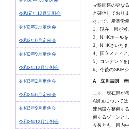
マ映画祭の更なる
と確信しており
令和元年12月定例会
そこで、産業労
令和2年2月定例会
1、現在、県が考
2、NHKホール
令和2年6月定例会
3、NHKさいた
4、国立メディ
令和2年9月定例会
5、コンテンツを
令和2年12月定例会
6、今後のSKI
令和3年2月定例会
A 立川吉朗 産
まず、現在県が考
令和3年6月定例会
A街区については
令和3年9月定例会
連施設を整備す
備するゾーンと
令和3年12月定例会
今後とも、県内