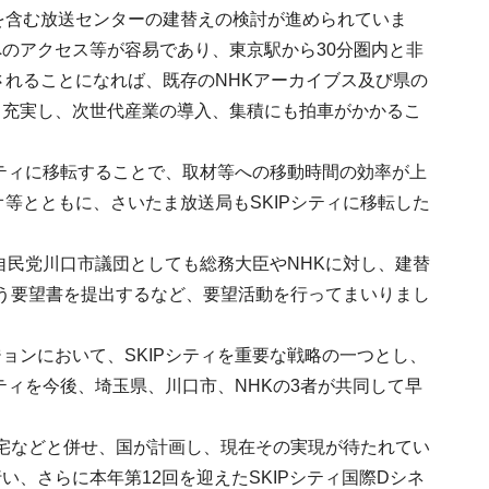
を含む放送センターの建替えの検討が進められていま
へのアクセス等が容易であり、東京駅から30分圏内と非
されることになれば、既存のNHKアーカイブス及び県の
り充実し、次世代産業の導入、集積にも拍車がかかるこ
シティに移転することで、取材等への移動時間の効率が上
等とともに、さいたま放送局もSKIPシティに移転した
自民党川口市議団としても総務大臣やNHKに対し、建替
願う要望書を提出するなど、要望活動を行ってまいりまし
ョンにおいて、SKIPシティを重要な戦略の一つとし、
ティを今後、埼玉県、川口市、NHKの3者が共同して早
。
住宅などと併せ、国が計画し、現在その実現が待たれてい
、さらに本年第12回を迎えたSKIPシティ国際Dシネ