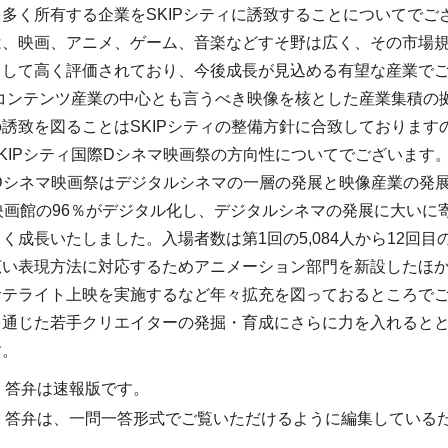
多く所有する企業をSKIPシティに誘致することについてでご
、映画、アニメ、ゲーム、音楽などすそ野は広く、その市場規模
として高く評価されており、今後成長が見込める有望な産業で
、コンテンツ産業の中心とも言うべき映像を核とした産業集積
誘致を図ることはSKIPシティの整備方針に合致しております
KIPシティ国際Dシネマ映画祭の方向性についてでございます
際Dシネマ映画祭はデジタルシネマの一層の発展と映像産業の発
映画館の96％がデジタル化し、デジタルシネマの発展に大いに
く成長いたしました。入場者数は第1回の5,084人から12回目の
広い表現方法に対応するためアニメーション部門を新設したほ
サテライト上映を実施するなど年々拡充を図っておるところで
を通じた若手クリエイターの発掘・育成にさらに力を入れると
す。
・答弁は速報版です。
・答弁は、一問一答形式でご覧いただけるように編集している