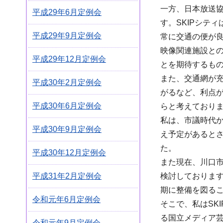
一方、日本放送
平成29年6月定例会
す。SKIPシテ
平成29年9月定例会
常に交通の便が良
映像関連施設と
平成29年12月定例会
とを期待するも
また、交通網が充
平成30年2月定例会
がるなど、利点が
平成30年6月定例会
らと考えており
私は、市議時代か
平成30年9月定例会
え予定があるとさ
た。
平成30年12月定例会
また現在、川口市
検討しております
平成31年2月定例会
期に整備を図る
令和元年6月定例会
そこで、私はSK
る国立メディア芸
令和元年9月定例会