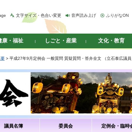
age
文字サイズ・色合い変更
音声読み上げ
ふりがなON
健康・福祉
しごと・産業
文化・教育
概要
> 平成27年9月定例会 一般質問 質疑質問・答弁全文 （立石泰広議員
議員名簿
委員会
定例会・臨時