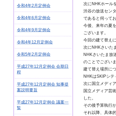
次にNHKホール
令和4年2月定例会
渋谷の放送セン
令和4年6月定例会
であると伺って
今後、来年の夏を
令和4年9月定例会
ございます。
今回の建て替えに
令和4年12月定例会
次にNHKさいた
令和5年2月定例会
NHKさいたま
のことでござい
平成27年12月定例会 会期日
建て替え場所につ
程
NHKはSKIP
次に国立メディ
平成27年12月定例会 知事提
案説明要旨
国立メディア芸術
した。
平成27年12月定例会 議案一
その後予算執行
覧
それ以降、具体