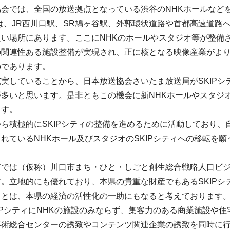
協会では、全国の放送拠点となっている渋谷のNHKホールなど
ィは、JR西川口駅、SR鳩ヶ谷駅、外郭環状道路や首都高速道路
い場所にあります。ここにNHKのホールやスタジオ等が整備
の関連性ある施設整備が実現され、正に核となる映像産業がよ
のであります。
実していることから、日本放送協会さいたま放送局がSKIP
多いと思います。是非ともこの機会に新NHKホールやスタジオ
ます。
ら積極的にSKIPシティの整備を進めるために活動しており、
れているNHKホール及びスタジオのSKIPシティへの移転を
では（仮称）川口市まち・ひと・しごと創生総合戦略人口ビジ
。立地的にも優れており、本県の貴重な財産でもあるSKIPシ
ことは、本県の経済の活性化の一助にもなると考えております
IPシティにNHKの施設のみならず、集客力のある商業施設や
術総合センターの誘致やコンテンツ関連企業の誘致を同時に行い