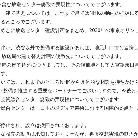
を含む放送センター誘致の実現性についてでございます。
ター建て替えについては、これまで県ではNHKの動向の把握に
おるところでございます。
めどに放送センター建設計画をまとめ、2020年の東京オリン
伴い、渋谷以外で整備する施設があれば、地元川口市と連携し
ま放送局の建て替え計画の誘致先についてでございます。
放送局の建て替えにつきましては、その候補地として大宮駅東口
ます。
いては、これまでのところNHKから具体的な相談を持ちかけ
シティ整備を推進する重要なパートナーでございますので、今後と
ア芸術総合センター誘致の実現性についてでございます。
総合センターは、日本のメディア芸術における国際的拠点とし
が停止され、設立は撤回されております。
的な設立の動きは承知しておりませんが、再度構想実現の動き