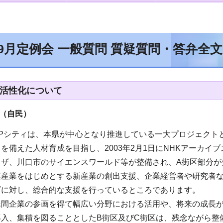
年9月定例会 一般質問 質疑質問・答弁全
の活性化について
（自民
）
IPシティは、本県が中心となり推進している一大プロジェク
を備えた人材育成を目指し、2003年2月1日にNHKアーカ
ザ、川口市のサイエンスワールド等が整備され、A街区部分が
連産業をはじめとする新産業の創出支援、企業経営者や研究者
ズに対し、総合的な支援を行っているところであります。
民間企業の参画を得て幅広い分野における活用や、将来の成長
導入、集積を図ることとしたB街区及びC街区は、残念ながら整