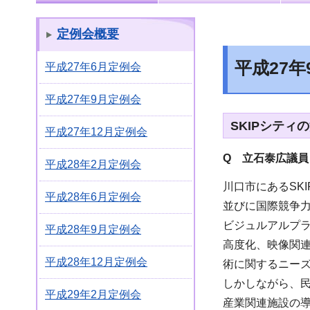
定例会概要
平成27
平成27年6月定例会
平成27年9月定例会
SKIPシティ
平成27年12月定例会
Q 立石泰広議員
平成28年2月定例会
川口市にあるSK
平成28年6月定例会
並びに国際競争力
ビジュルアルプラ
平成28年9月定例会
高度化、映像関
平成28年12月定例会
術に関するニー
しかしながら、
平成29年2月定例会
産業関連施設の