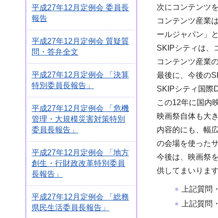
次にコンテンツを
平成27年12月定例会 委員長
報告
コンテンツ産業は
ールジャパン」
平成27年12月定例会 質疑質
SKIPシティは
問・答弁全文
コンテンツ産業の
平成27年12月定例会 「決算
最後に、今後のS
特別委員長報告」
SKIPシティ国
この12年に国内
平成27年12月定例会 「危機
映画祭自体も大き
管理・大規模災害対策特別
委員長報告」
内容的にも、幅
の会場を使った
平成27年12月定例会 「地方
今後は、映画祭
創生・行財政改革特別委員
供してまいりま
長報告」
上記質問
平成27年12月定例会 「総務
上記質問
県民生活委員長報告」