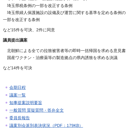
埼玉県税条例の一部を改正する条例
埼玉県婦人保護施設の設備及び運営に関する基準を定める条例の
一部を改正する条例
など15件を可決、2件に同意
議員提出議案
北朝鮮による全ての拉致被害者等の即時一括帰国を求める意見書
国産ワクチン・治療薬等の製造拠点の県内誘致を求める決議
など14件を可決
会期日程
議案一覧
知事提案説明要旨
一般質問 質疑質問・答弁全文
委員長報告
議案別会派別表決状況（PDF：179KB）