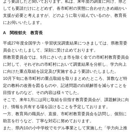
よう要請したと聞いております。私は、来年度の調査に向け、県と
しても要請だけにとどめず、各市町村の実態に合わせたきめ細かい
支援が必要と考えますが、どのように取り組んでいるのか、教育長
にお伺いいたします。
A 関根郁夫 教育長
平成27年度全国学力・学習状況調査結果につきましては、県教育委
員会といたしまして、深刻に受け止めております。
県教育委員会では、9月にさいたま市を除く全ての市町村教育委員会
に対して、それぞれの市町村において調査結果を分析し、学力向上
に向けた重点取組を設定及び実施するよう要請いたしました。
10月下旬に各市町村の重点取組を取りまとめたところ、算数など特
定の教科の改善を図るものや、記述問題の白紙解答を減らすことを
目指すものなど、その内容は様々でした。
そこで、来年1月には同じ取組を目指す教育委員会が、課題解決に向
け、情報を共有する場を設けることを予定しております。
一方、教育局の職員が、直接、市町村教育委員会を訪問し、個別に
助言を行うなど、丁寧な対応に努めております。
また、県内10の小中学校でモデル事業として実施した「学力向上推