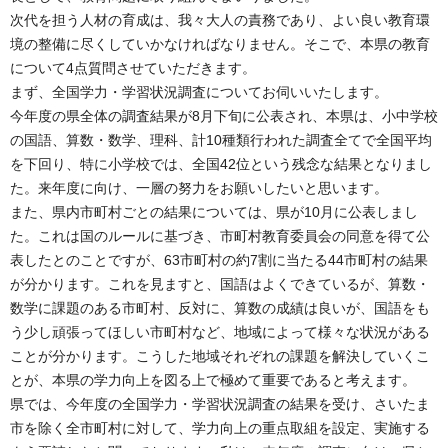
次代を担う人材の育成は、我々大人の責務であり、よい良い教育環
境の整備に尽くしていかなければなりません。そこで、本県の教育
について4点質問させていただきます。
まず、全国学力・学習状況調査についてお伺いいたします。
今年度の県全体の調査結果が8月下旬に公表され、本県は、小中学校
の国語、算数・数学、理科、計10種類行われた調査全てで全国平均
を下回り、特に小学校では、全国42位という残念な結果となりまし
た。来年度に向け、一層の努力をお願いしたいと思います。
また、県内市町村ごとの結果については、県が10月に公表しまし
た。これは国のルールに基づき、市町村教育委員会の同意を得て公
表したとのことですが、63市町村の約7割に当たる44市町村の結果
が分かります。これを見ますと、国語はよくできているが、算数・
数学に課題のある市町村、反対に、算数の成績は良いが、国語をも
う少し頑張ってほしい市町村など、地域によって様々な状況がある
ことが分かります。こうした地域それぞれの課題を解決していくこ
とが、本県の学力向上を図る上で極めて重要であると考えます。
県では、今年度の全国学力・学習状況調査の結果を受け、さいたま
市を除く全市町村に対して、学力向上の重点取組を設定、実施する