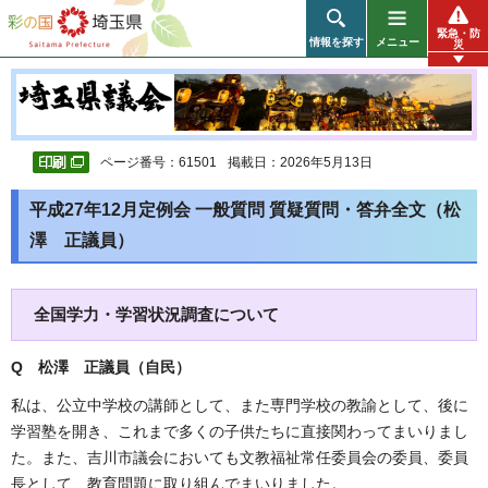
彩の国 埼玉県
緊急・防
情報を探す
メニュー
災
ページ番号：61501
掲載日：2026年5月13日
平成27年12月定例会 一般質問 質疑質問・答弁全文（松
澤 正議員）
全国学力・学習状況調査について
Q 松澤 正議員（自民
）
私は、公立中学校の講師として、また専門学校の教諭として、後に
学習塾を開き、これまで多くの子供たちに直接関わってまいりまし
た。また、吉川市議会においても文教福祉常任委員会の委員、委員
長として、教育問題に取り組んでまいりました。